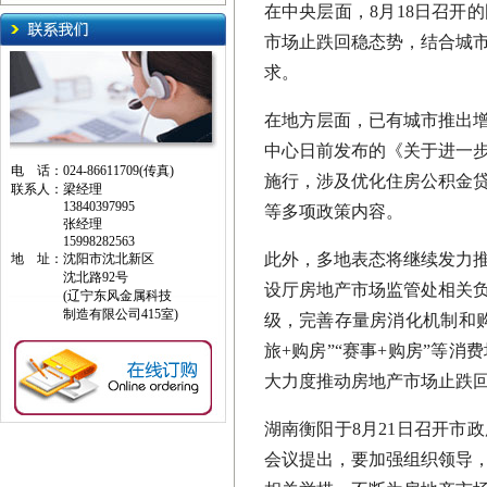
在中央层面，8月18日召开
市场止跌回稳态势，结合城
求。
在地方层面，已有城市推出
中心日前发布的《关于进一步
电 话：024-86611709(传真)
施行，涉及优化住房公积金
联系人：梁经理
13840397995
等多项政策内容。
张经理
15998282563
此外，多地表态将继续发力
地 址：沈阳市沈北新区
沈北路92号
设厅房地产市场监管处相关负
(辽宁东风金属科技
制造有限公司415室)
级，完善存量房消化机制和
旅+购房”“赛事+购房”等
大力度推动房地产市场止跌
湖南衡阳于8月21日召开市
会议提出，要加强组织领导